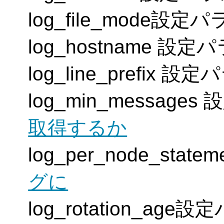
log_file_mode設定
log_hostname 設
log_line_prefix 
log_min_message
取得するか
log_per_node_sta
グに
log_rotation_ag