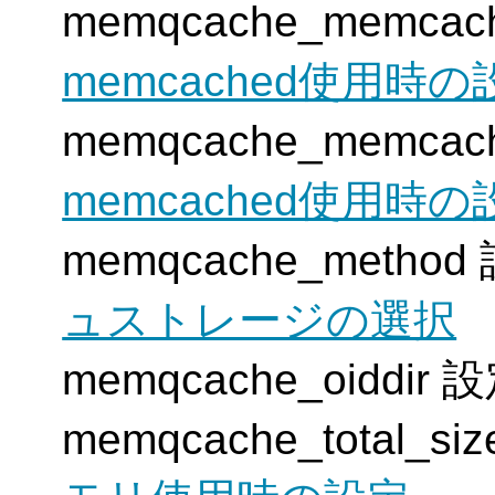
memqcache_memca
memcached使用時の
memqcache_memca
memcached使用時の
memqcache_meth
ュストレージの選択
memqcache_oiddi
memqcache_total