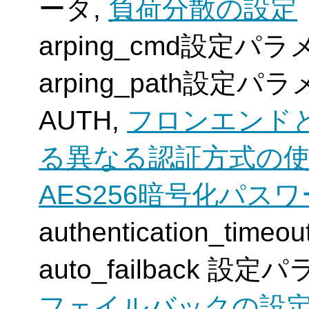
ータ,
負荷分散の設定
arping_cmd設定パ
arping_path設定パ
AUTH,
フロンエンド
る異なる認証方式の
AES256暗号化パス
authentication_ti
auto_failback 設
フェイルバックの設