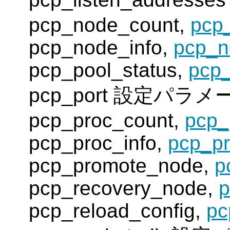
pcp_node_count,
pcp
pcp_node_info,
pcp_n
pcp_pool_status,
pcp_
pcp_port 設定パラメ
pcp_proc_count,
pcp_
pcp_proc_info,
pcp_pr
pcp_promote_node,
p
pcp_recovery_node,
p
pcp_reload_config,
pc