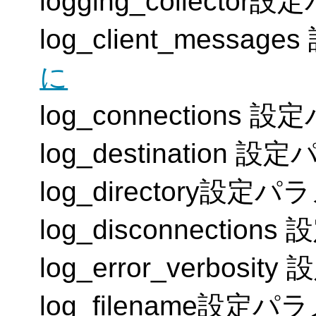
logging_collecto
log_client_messa
に
log_connections
log_destination 
log_directory設定
log_disconnectio
log_error_verbos
log_filename設定