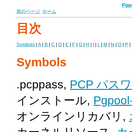
Pgpo
前のページ
ホーム
目次
Symbols
|
A
|
B
|
C
|
D
|
E
|
F
|
G
|
H
|
I
|
L
|
M
|
N
|
O
|
P
|
Symbols
.pcppass,
PCP パス
インストール,
Pgpo
オンラインリカバリ,