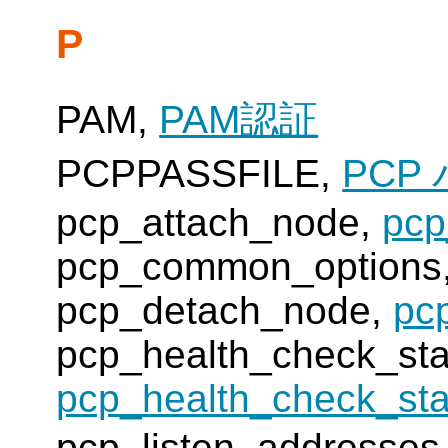
P
PAM,
PAM認証
PCPPASSFILE,
PCP
pcp_attach_node,
pcp
pcp_common_options
pcp_detach_node,
pc
pcp_health_check_sta
pcp_health_check_sta
pcp_listen_addre