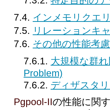
7.3.2.
特定目的のデ
7.4.
インメモリクエ
7.5.
リレーションキ
7.6.
その他の性能考慮
7.6.1.
大規模な群れ問題(
Problem)
7.6.2.
ディザスタリ
Pgpool-II
の性能に関