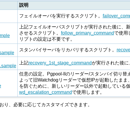
説明
フェイルオーバを実行するスクリプト。
failover_co
上記フェイルオーバスクリプトが実行された後に、
させるスクリプト。
follow_primary_command
で使用し
ample
リプトの設定は不要です。
スタンバイサーバをリカバリするスクリプト。
recov
.sample
上記
recovery_1st_stage_command
が実行された後に
t.sample
任意の設定。Pgpool-IIのリーダー/スタンバイ切り
よって旧Watchdogリーダーで仮想IPが起動した
e
を防ぐために、新しいリーダー以外で起動している仮
wd_escalation_command
で使用します。
ており、必要に応じてカスタマイズできます。