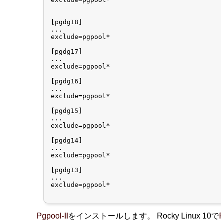
[pgdg18]

...

exclude=pgpool*

[pgdg17]

...

exclude=pgpool*

[pgdg16]

...

exclude=pgpool*

[pgdg15]

...

exclude=pgpool*

[pgdg14]

...

exclude=pgpool*

[pgdg13]

...

exclude=pgpool*

Pgpool-II
をインストールします。 Rocky Linux 10で