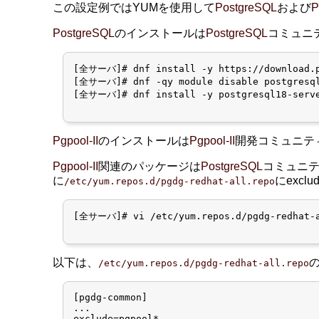
この設定例ではYUMを使用して
PostgreSQL
および
P
PostgreSQL
のインストールは
PostgreSQL
コミュニ
[全サーバ]# dnf install -y https://download.po
[全サーバ]# dnf -qy module disable postgresql
[全サーバ]# dnf install -y postgresql18-serve
Pgpool-II
のインストールは
Pgpool-II
開発コミュニテ
Pgpool-II
関連のパッケージは
PostgreSQL
コミュニ
に
にexc
/etc/yum.repos.d/pgdg-redhat-all.repo
[全サーバ]# vi /etc/yum.repos.d/pgdg-redhat-a
以下は、
/etc/yum.repos.d/pgdg-redhat-all.repo
[pgdg-common]

...

exclude=pgpool*
