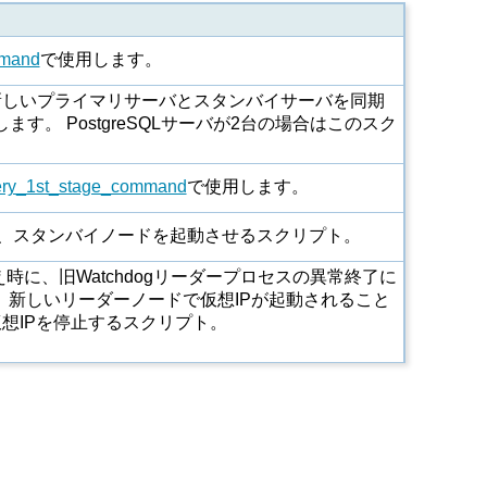
mmand
で使用します。
新しいプライマリサーバとスタンバイサーバを同期
ます。 PostgreSQLサーバが2台の場合はこのスク
ery_1st_stage_command
で使用します。
、スタンバイノードを起動させるスクリプト。
替え時に、旧Watchdogリーダープロセスの異常終了に
まま、新しいリーダーノードで仮想IPが起動されること
想IPを停止するスクリプト。