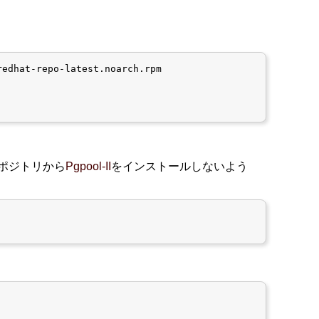
edhat-repo-latest.noarch.rpm

ポジトリから
Pgpool-II
をインストールしないよう