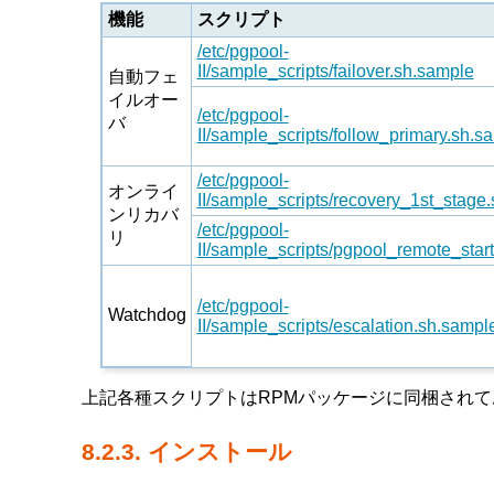
機能
スクリプト
/etc/pgpool-
II/sample_scripts/failover.sh.sample
自動フェ
イルオー
/etc/pgpool-
バ
II/sample_scripts/follow_primary.sh.s
/etc/pgpool-
オンライ
II/sample_scripts/recovery_1st_stage
ンリカバ
/etc/pgpool-
リ
II/sample_scripts/pgpool_remote_star
/etc/pgpool-
Watchdog
II/sample_scripts/escalation.sh.sampl
上記各種スクリプトはRPMパッケージに同梱され
8.2.3. インストール