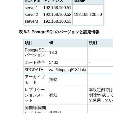
ホスト名
IPアドレス
仮想IP
server1
192.168.100.51
server2
192.168.100.52
192.168.100.50
server3
192.168.100.53
表 8-3. PostgreSQLのバージョンと設定情報
項目
値
説明
PostgreSQL
18.0
-
バージョン
ポート番号
5432
-
$PGDATA
/var/lib/pgsql/18/data
-
アーカイブ
無効
-
モード
レプリケー
本設定例では
ションスロ
有効
削除/作成し
ット
て使用してい
同期/非同期