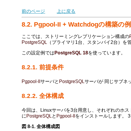
前のページ
上に戻る
8.2.
Pgpool-II
+ Watchdogの構築の
ここでは、ストリーミングレプリケーション構成の
PostgreSQL
（プライマリ1台、スタンバイ2台）を
この設定例では
PostgreSQL
18
を使っています。
8.2.1. 前提条件
Pgpool-II
サーバと
PostgreSQL
サーバが 同じサブネ
8.2.2. 全体構成
今回は、Linuxサーバを3台用意し、それぞれのホス
に
PostgreSQL
と
Pgpool-II
をインストールします。 
図 8-1. 全体構成図