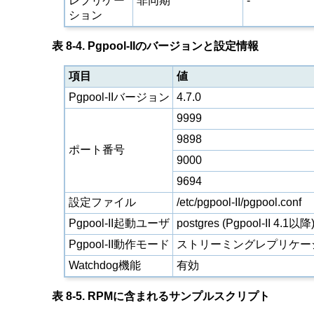
レプリケー
非同期
-
ション
表 8-4. Pgpool-IIのバージョンと設定情報
項目
値
Pgpool-IIバージョン
4.7.0
9999
9898
ポート番号
9000
9694
設定ファイル
/etc/pgpool-II/pgpool.conf
Pgpool-II起動ユーザ
postgres (Pgpool-II 4.1以降
Pgpool-II動作モード
ストリーミングレプリケー
Watchdog機能
有効
表 8-5. RPMに含まれるサンプルスクリプト