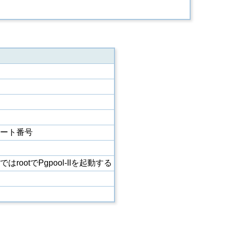
ポート番号
はrootでPgpool-IIを起動する