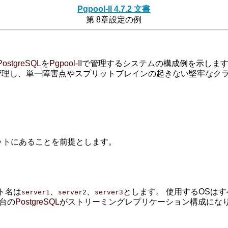
Pgpool-II 4.7.2 文書
第 8章設定の例
例
PostgreSQL
を
Pgpool-II
で管理するシステムの構成例を示します
管理し、単一障害点やスプリットブレインの起きない堅牢なク
ットにあることを前提とします。
ト名は
、
、
とします。 使用するOSは
server1
server2
server3
3台の
PostgreSQL
がストリーミングレプリケーション構成にな