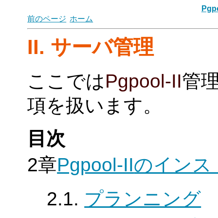
Pgpo
前のページ
ホーム
II. サーバ管理
ここでは
Pgpool-II
管
項を扱います。
目次
2章
Pgpool-II
のインス
2.1.
プランニング