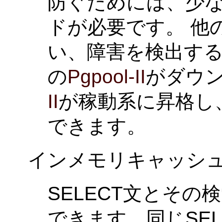
防ぐためには、少な
ドが必要です。 他
い、障害を検出する
の
Pgpool-II
がダウ
II
が稼動系に昇格し
できます。
インメモリキャッシ
SELECT文とそ
できます。同じSE