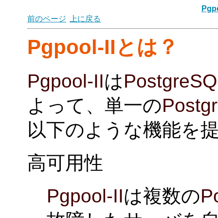
Pgpo
前のページ
上に戻る
Pgpool-II
とは？
Pgpool-II
は
PostgreSQ
よって、単一の
Postg
以下のような機能を
高可用性
Pgpool-II
は複数の
P