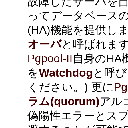
故障したサーバを
ってデータベース
(HA)機能を提供し
オーバ
と呼ばれます
Pgpool-II
自身のHA
を
Watchdog
と呼び
ください。) 更に
Pg
ラム(quorum)
アル
偽陽性エラーとス