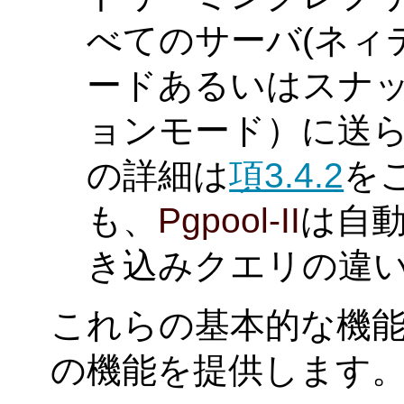
べてのサーバ(ネィ
ードあるいはスナ
ョンモード）に送ら
の詳細は
項3.4.2
を
も、
Pgpool-II
は自
き込みクエリの違
これらの基本的な機
の機能を提供します