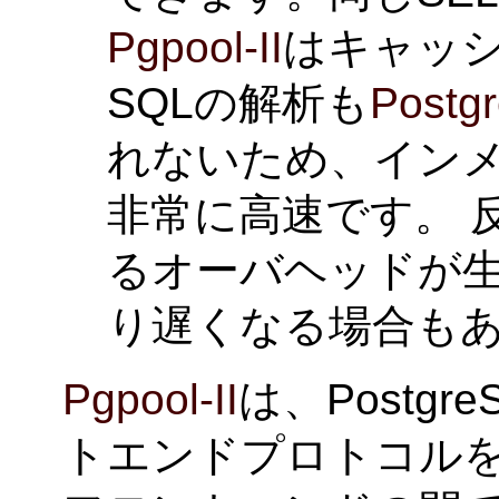
Pgpool-II
はキャッ
SQLの解析も
Postg
れないため、イン
非常に高速です。 
るオーバヘッドが
り遅くなる場合も
Pgpool-II
は、Postg
トエンドプロトコル