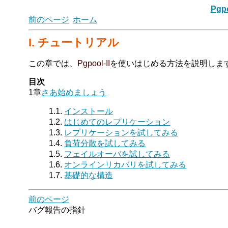
Pgpo
前のページ
ホーム
I. チュートリアル
この章では、
Pgpool-II
を使いはじめる方法を説明しま
目次
1章
さあ始めましょう
1.1.
インストール
1.2.
はじめてのレプリケーション
1.3.
レプリケーションを試してみる
1.4.
負荷分散を試してみる
1.5.
フェイルオーバを試してみる
1.6.
オンラインリカバリを試してみる
1.7.
基礎的な構造
前のページ
バグ報告の指針