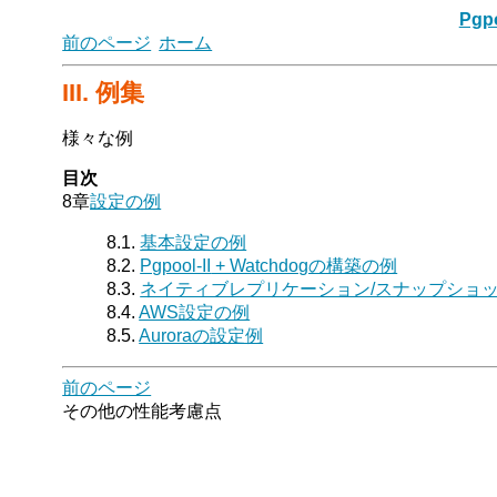
Pgpo
前のページ
ホーム
III. 例集
様々な例
目次
8章
設定の例
8.1.
基本設定の例
8.2.
Pgpool-II
+ Watchdogの構築の例
8.3.
ネイティブレプリケーション/スナップショ
8.4.
AWS設定の例
8.5.
Auroraの設定例
前のページ
その他の性能考慮点